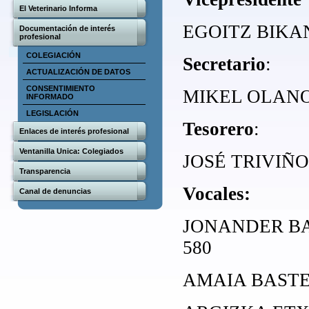
El Veterinario Informa
EGOITZ BIKAN
Documentación de interés
profesional
COLEGIACIÓN
Secretario
:
ACTUALIZACIÓN DE DATOS
CONSENTIMIENTO
MIKEL OLANO 
INFORMADO
LEGISLACIÓN
Tesorero
:
Enlaces de interés profesional
Ventanilla Unica: Colegiados
JOSÉ TRIVIÑO 
Transparencia
Vocales:
Canal de denuncias
JONANDER BA
580
AMAIA BASTER