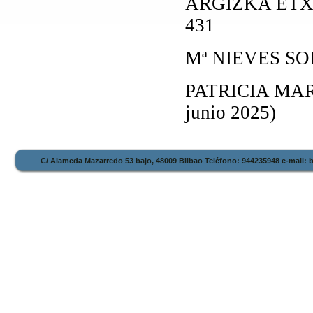
ARGIZKA ETXE
431
Mª NIEVES SOL
PATRICIA MAR
junio 2025)
C/ Alameda Mazarredo 53 bajo, 48009 Bilbao Teléfono: 944235948 e-mail: 