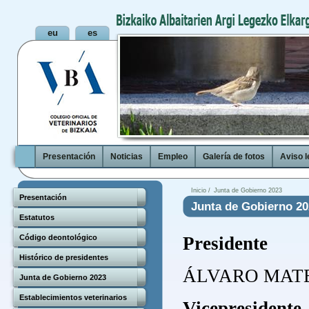
Presentación
Noticias
Empleo
Galería de fotos
Aviso l
Inicio /
Junta de Gobierno 2023
Presentación
Junta de Gobierno 20
Estatutos
Código deontológico
Presidente
Histórico de presidentes
ÁLVARO MATEO
Junta de Gobierno 2023
Establecimientos veterinarios
Vicepresidente