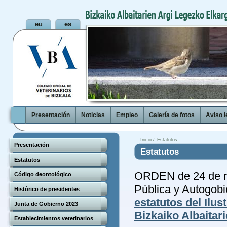
Presentación
Noticias
Empleo
Galería de fotos
Aviso l
Inicio /
Estatutos
Presentación
Estatutos
Estatutos
ORDEN de 24 de m
Código deontológico
Pública y Autogobi
Histórico de presidentes
estatutos del Ilus
Junta de Gobierno 2023
Bizkaiko Albaitar
Establecimientos veterinarios