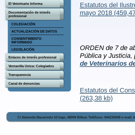
Estatutos del Ilust
El Veterinario Informa
mayo 2018 (459,47
Documentación de interés
profesional
COLEGIACIÓN
ACTUALIZACIÓN DE DATOS
CONSENTIMIENTO
INFORMADO
ORDEN de 7 de abr
LEGISLACIÓN
Pública y Justicia,
Enlaces de interés profesional
de Veterinarios d
Ventanilla Unica: Colegiados
Transparencia
Canal de denuncias
Estatutos del Cons
(263,38 kb)
C/ Alameda Mazarredo 53 bajo, 48009 Bilbao Teléfono: 944235948 e-mail: 