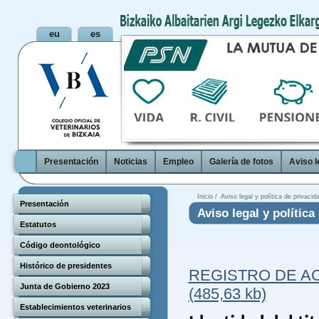
Presentación
Noticias
Empleo
Galería de fotos
Aviso l
Inicio /
Aviso legal y política de privacid
Presentación
Aviso legal y política
Estatutos
Código deontológico
Histórico de presidentes
REGISTRO DE AC
Junta de Gobierno 2023
(485,63 kb)
Establecimientos veterinarios