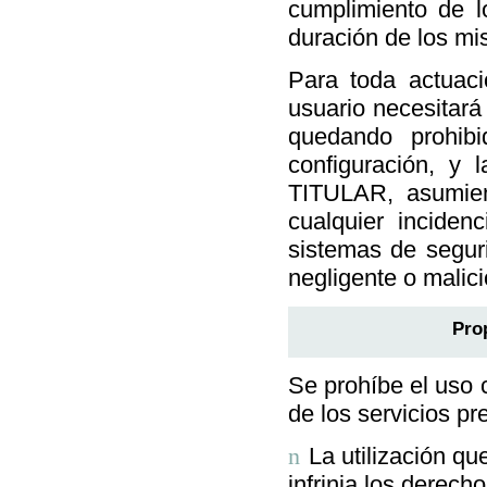
cumplimiento de l
duración de los mi
Para toda actuaci
usuario necesitará
quedando prohibid
configuración, y 
TITULAR, asumiend
cualquier inciden
sistemas de segur
negligente o malici
Pro
Se prohíbe el uso c
de los servicios pr
La utilización qu
n
infrinja los derech