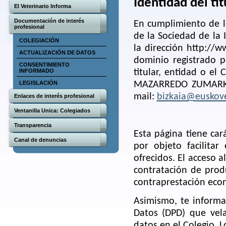
Identidad del tit
El Veterinario Informa
Documentación de interés
En cumplimiento de lo
profesional
de la Sociedad de la
COLEGIACIÓN
la dirección http://w
ACTUALIZACIÓN DE DATOS
dominio registrado 
CONSENTIMIENTO
INFORMADO
titular, entidad o el
LEGISLACIÓN
MAZARREDO ZUMARKALE
mail:
bizkaia@euskove
Enlaces de interés profesional
Ventanilla Unica: Colegiados
Transparencia
Esta página tiene car
Canal de denuncias
por objeto facilitar
ofrecidos. El acceso al
contratación de produ
contraprestación eco
Asimismo, te inform
Datos (DPD) que vel
datos en el Colegio. 